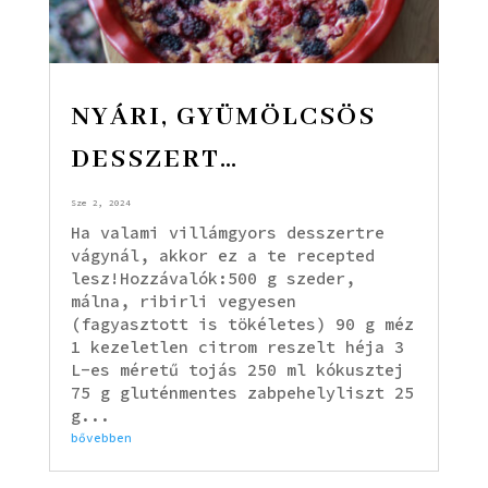
NYÁRI, GYÜMÖLCSÖS
DESSZERT…
Sze 2, 2024
Ha valami villámgyors desszertre
vágynál, akkor ez a te recepted
lesz!Hozzávalók:500 g szeder,
málna, ribirli vegyesen
(fagyasztott is tökéletes) 90 g méz
1 kezeletlen citrom reszelt héja 3
L-es méretű tojás 250 ml kókusztej
75 g gluténmentes zabpehelyliszt 25
g...
bővebben