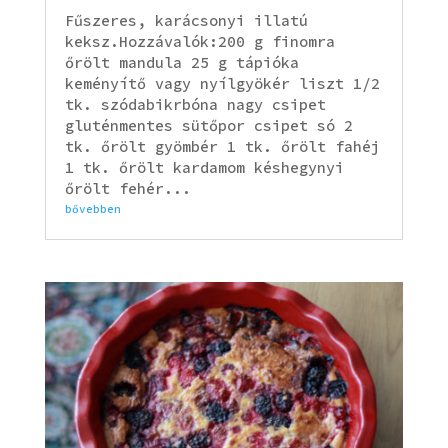
Fűszeres, karácsonyi illatú
keksz.Hozzávalók:200 g finomra
őrölt mandula 25 g tápióka
keményítő vagy nyílgyökér liszt 1/2
tk. szódabikrbóna nagy csipet
gluténmentes sütőpor csipet só 2
tk. őrölt gyömbér 1 tk. őrölt fahéj
1 tk. őrölt kardamom késhegynyi
őrölt fehér...
bővebben