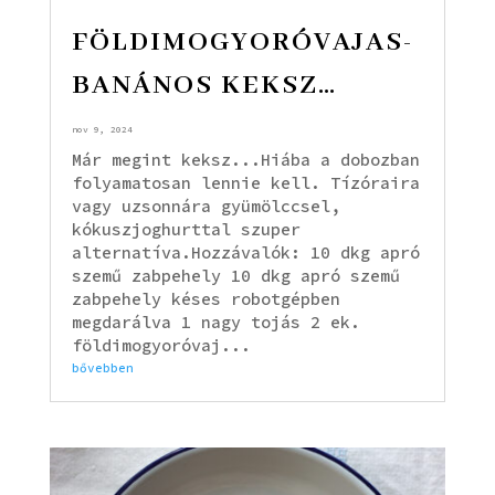
FÖLDIMOGYORÓVAJAS-
BANÁNOS KEKSZ…
nov 9, 2024
Már megint keksz...Hiába a dobozban
folyamatosan lennie kell. Tízóraira
vagy uzsonnára gyümölccsel,
kókuszjoghurttal szuper
alternatíva.Hozzávalók: 10 dkg apró
szemű zabpehely 10 dkg apró szemű
zabpehely késes robotgépben
megdarálva 1 nagy tojás 2 ek.
földimogyoróvaj...
bővebben