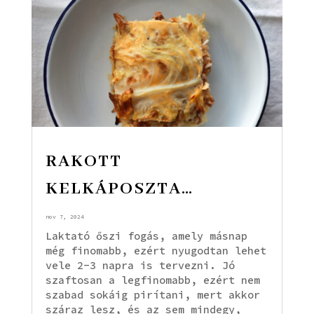
RAKOTT
KELKÁPOSZTA…
nov 7, 2024
Laktató őszi fogás, amely másnap
még finomabb, ezért nyugodtan lehet
vele 2-3 napra is tervezni. Jó
szaftosan a legfinomabb, ezért nem
szabad sokáig pirítani, mert akkor
száraz lesz, és az sem mindegy,