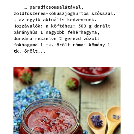
… paradicsomsalátával,
zöldfűszeres-kókuszjoghurtos szósszal.
… az egyik aktuális kedvencünk.
Hozzávalók: a köftéhez: 500 g darált
bárányhús 1 nagyobb fehérhagyma,
durvára reszelve 2 gerezd zúzott
fokhagyma 1 tk. őrölt római kömény 1
tk. őrölt...