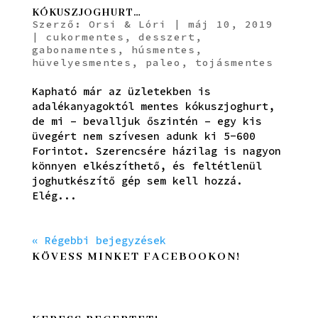
KÓKUSZJOGHURT…
Szerző:
Orsi & Lóri
|
máj 10, 2019
|
cukormentes
,
desszert
,
gabonamentes
,
húsmentes
,
hüvelyesmentes
,
paleo
,
tojásmentes
Kapható már az üzletekben is
adalékanyagoktól mentes kókuszjoghurt,
de mi – bevalljuk őszintén – egy kis
üvegért nem szívesen adunk ki 5-600
Forintot. Szerencsére házilag is nagyon
könnyen elkészíthető, és feltétlenül
joghutkészítő gép sem kell hozzá.
Elég...
« Régebbi bejegyzések
KÖVESS MINKET FACEBOOKON!