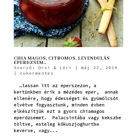
CHIA MAGOS, CITROMOS, LEVENDULÁS
EPERDZSEM…
Szerző:
Orsi & Lóri
|
máj 22, 2019
|
cukormentes
…lassan itt az eperszezon, a
kertünkben érik a mézédes eper, annak
ellenére, hogy édességet és gyümölcsöt
elvétve fogyasztunk, minden évben
elkészítjük ezt a gyors chiamagos
eperdzsemet. Palacsintába vagy kekszbe
töltve, esteleg kókuszjoghurtba
keverve, vagy...