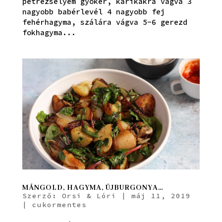
petrezselyem gyökér, karikákra vágva 3
nagyobb babérlevél 4 nagyobb fej
fehérhagyma, szálára vágva 5-6 gerezd
fokhagyma...
MÁNGOLD, HAGYMA, ÚJBURGONYA…
Szerző:
Orsi & Lóri
|
máj 11, 2019
|
cukormentes