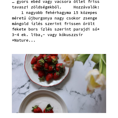
… gyors ebéd vagy vacsora ötlet friss
tavaszi zöldségekből. Hozzávalók:
1 nagyobb fehérhagyma 15 közepes
méretű újburgonya nagy csokor zsenge
mángold ízlés szerint frissen őrölt
fekete bors ízlés szerint parajdi só*
3-4 ek. liba,- vagy kókuszzsír
*Nature...