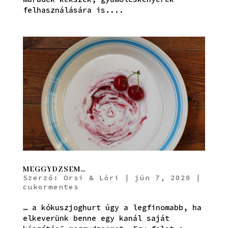
felhasználására is....
MEGGYDZSEM…
Szerző:
Orsi & Lóri
|
jún 7, 2020
|
cukormentes
… a kókuszjoghurt úgy a legfinomabb, ha
elkeverünk benne egy kanál saját