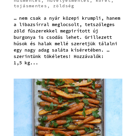
húsmentes
,
hüvelyesmentes
,
köret
,
tojásmentes
,
zöldség
… nem csak a nyár közepi krumpli, hanem
a libazsírral meglocsolt, tetszőleges
zöld fűszerekkel megpirított új
burgonya is csodás lehet. Grillezett
húsok és halak mellé szeretjük tálalni
egy nagy adag saláta kíséretében. …
szerintünk tökéletes! Hozzávalók:
1,5 kg...