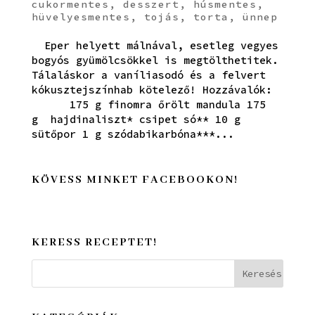
cukormentes
,
desszert
,
húsmentes
,
hüvelyesmentes
,
tojás
,
torta
,
ünnep
Eper helyett málnával, esetleg vegyes
bogyós gyümölcsökkel is megtölthetitek.
Tálaláskor a vaníliasodó és a felvert
kókusztejszínhab kötelező! Hozzávalók:
175 g finomra őrölt mandula 175
g hajdinaliszt* csipet só** 10 g
sütőpor 1 g szódabikarbóna***...
KÖVESS MINKET FACEBOOKON!
KERESS RECEPTET!