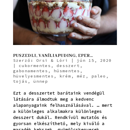
PUSZEDLI, VANÍLIAPUDING, EPER…
Szerző:
Orsi & Lóri
|
jún 15, 2020
|
cukormentes
,
desszert
,
gabonamentes
,
húsmentes
,
hüvelyesmentes
,
krém
,
méz
,
paleo
,
tojás
,
ünnep
Ezt a desszertet barátaink vendégül
látására álmodtuk meg a kedvenc
alapanyagaink felhasználásával. … mert
a különleges alkalmakra különleges
desszert dukál. Rendkívül mutatós és
gyorsan elkészíthető, mely kiváló a
maradék kekszek, gyümölcskenyerek