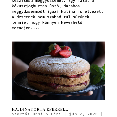
készítésű meggydzsemet. Egy falat a
kókuszjoghurtan úszó, darabos
meggydzsemmből igazi kulináris élvezet.
A dzsemnek nem szabad túl sűrűnek
lennie, hogy könnyen keverhető
maradjon....
HAJDINATORTA EPERREL…
Szerző:
Orsi & Lóri
|
jún 2, 2020
|