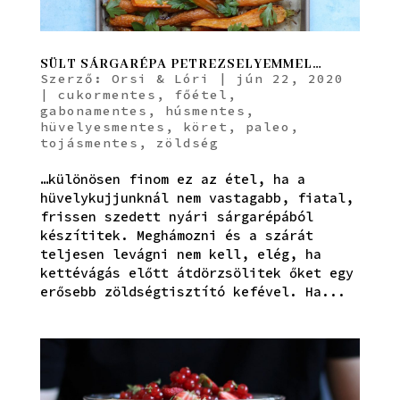
SÜLT SÁRGARÉPA PETREZSELYEMMEL…
Szerző:
Orsi & Lóri
|
jún 22, 2020
|
cukormentes
,
főétel
,
gabonamentes
,
húsmentes
,
hüvelyesmentes
,
köret
,
paleo
,
tojásmentes
,
zöldség
…különösen finom ez az étel, ha a
hüvelykujjunknál nem vastagabb, fiatal,
frissen szedett nyári sárgarépából
készítitek. Meghámozni és a szárát
teljesen levágni nem kell, elég, ha
kettévágás előtt átdörzsölitek őket egy
erősebb zöldségtisztító kefével. Ha...