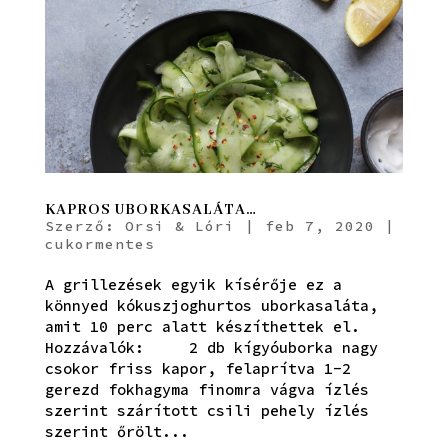
KAPROS UBORKASALÁTA…
Szerző:
Orsi & Lóri
|
feb 7, 2020
|
cukormentes
A grillezések egyik kísérője ez a
könnyed kókuszjoghurtos uborkasaláta,
amit 10 perc alatt készíthettek el.
Hozzávalók: 2 db kígyóuborka nagy
csokor friss kapor, felaprítva 1-2
gerezd fokhagyma finomra vágva ízlés
szerint szárított csili pehely ízlés
szerint őrölt...