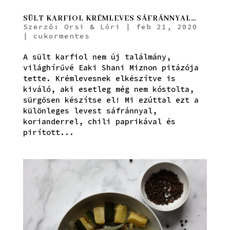
SÜLT KARFIOL KRÉMLEVES SÁFRÁNNYAL…
Szerző:
Orsi & Lóri
|
feb 21, 2020
|
cukormentes
A sült karfiol nem új találmány,
világhírűvé Eaki Shani Miznon pitázója
tette. Krémlevesnek elkészítve is
kiváló, aki esetleg még nem kóstolta,
sürgősen készítse el! Mi ezúttal ezt a
különleges levest sáfránnyal,
korianderrel, chili paprikával és
pirított...