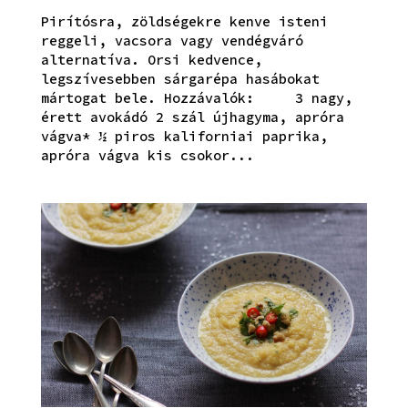
Pirítósra, zöldségekre kenve isteni
reggeli, vacsora vagy vendégváró
alternatíva. Orsi kedvence,
legszívesebben sárgarépa hasábokat
mártogat bele. Hozzávalók: 3 nagy,
érett avokádó 2 szál újhagyma, apróra
vágva* ½ piros kaliforniai paprika,
apróra vágva kis csokor...