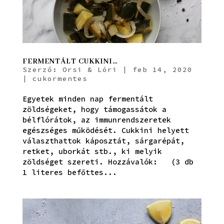
FERMENTÁLT CUKKINI…
Szerző:
Orsi & Lóri
|
feb 14, 2020
|
cukormentes
Egyetek minden nap fermentált
zöldségeket, hogy támogassátok a
bélflórátok, az immunrendszeretek
egészséges működését. Cukkini helyett
választhattok káposztát, sárgarépát,
retket, uborkát stb., ki melyik
zöldséget szereti. Hozzávalók: (3 db
1 literes befőttes...