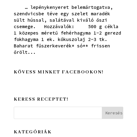
… lepénykenyeret belemártogatva,
szendvicsbe téve egy szelet maradék
sült hússal, salátával kiváló őszi
csemege. Hozzávalók: 500 g cékla
1 közepes méretű fehérhagyma 1-2 gerezd
fokhagyma 1 ek. kókuszolaj 2-3 tk.
Baharat fűszerkeverék* só** frissen
őrölt...
KÖVESS MINKET FACEBOOKON!
KERESS RECEPTET!
KATEGÓRIÁK