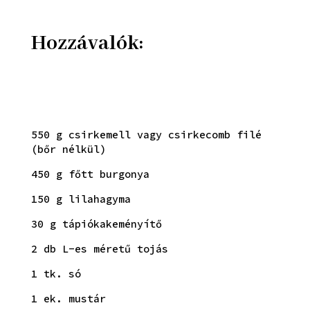
Hozzávalók:
550 g csirkemell vagy csirkecomb filé
(bőr nélkül)
450 g főtt burgonya
150 g lilahagyma
30 g tápiókakeményítő
2 db L-es méretű tojás
1 tk. só
1 ek. mustár