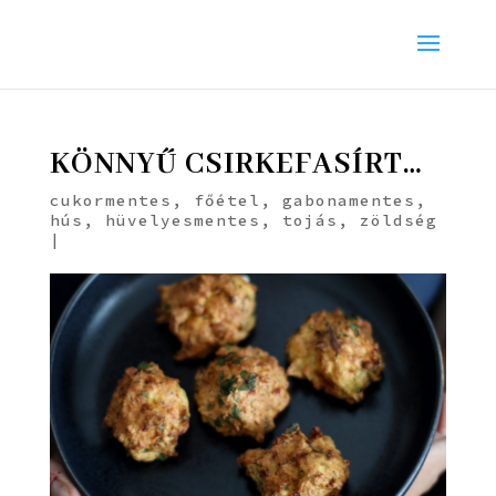
KÖNNYŰ CSIRKEFASÍRT…
cukormentes
,
főétel
,
gabonamentes
,
hús
,
hüvelyesmentes
,
tojás
,
zöldség
|