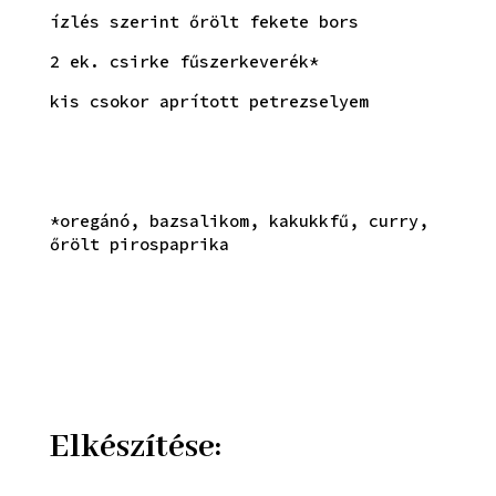
ízlés szerint őrölt fekete bors
2 ek. csirke fűszerkeverék*
kis csokor aprított petrezselyem
*oregánó, bazsalikom, kakukkfű, curry,
őrölt pirospaprika
Elkészítése: